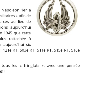
ue Napoléon 1er a
litaires » afin de
urces au lieu de
ions aujourd’hui
en 1945 que cette
plus rattachée à
te aujourd’hui six
P, 121e RT, 503e RT, 511e RT, 515e RT, 516e
 tous les « tringlots », avec une pensée
s !