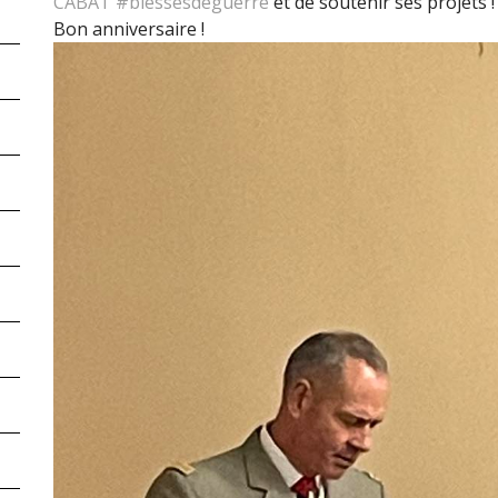
CABAT #blessésdeguerre
et de soutenir ses projets !
Bon anniversaire !