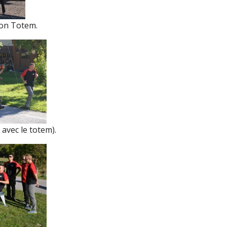
on Totem.
 avec le totem).