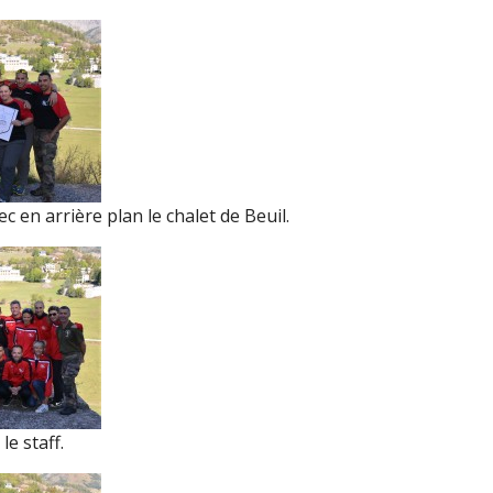
en arrière plan le chalet de Beuil.
e staff.