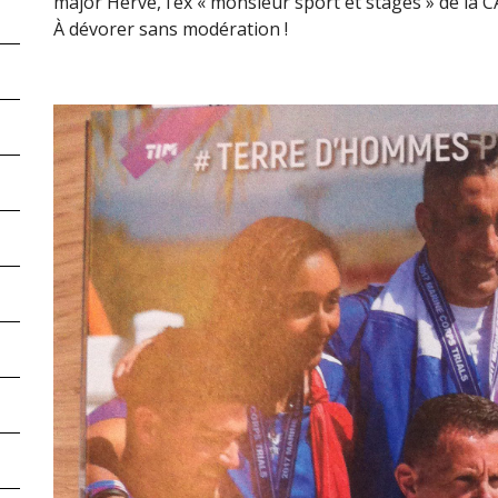
major Hervé, l’ex « monsieur sport et stages » de la 
À dévorer sans modération !