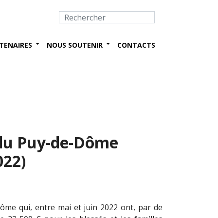
TENAIRES
NOUS SOUTENIR
CONTACTS
s du Puy-de-Dôme
022)
ôme qui, entre mai et juin 2022 ont, par de