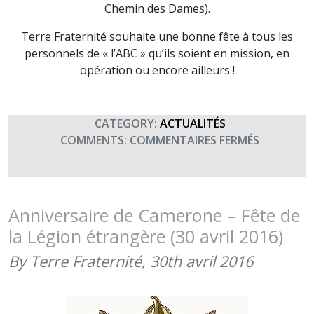
Chemin des Dames).
Terre Fraternité souhaite une bonne fête à tous les
personnels de « l’ABC » qu’ils soient en mission, en
opération ou encore ailleurs !
CATEGORY:
ACTUALITÉS
SUR
COMMENTS:
COMMENTAIRES FERMÉS
SAINT
GEORGES,
FÊTE
DE
Anniversaire de Camerone – Fête de
L’ARME
la Légion étrangère (30 avril 2016)
BLINDÉE
CAVALERI
By Terre Fraternité,
30th avril 2016
(23
AVRIL
2017)