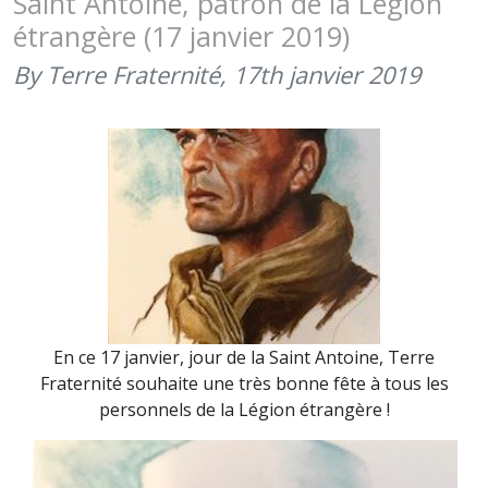
Saint Antoine, patron de la Légion
FÊTE
étrangère (17 janvier 2019)
DE
CAMERON
By Terre Fraternité,
17th janvier 2019
En ce 17 janvier, jour de la Saint Antoine, Terre
Fraternité souhaite une très bonne fête à tous les
personnels de la Légion étrangère !