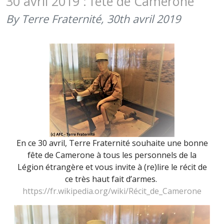
30 avril 2019 : fête de Camerone
LÉGIONNA
By Terre Fraternité,
30th avril 2019
(17
JANVIER
2020)
En ce 30 avril, Terre Fraternité souhaite une bonne
fête de Camerone à tous les personnels de la
Légion étrangère et vous invite à (re)lire le récit de
ce très haut fait d’armes.
https://fr.wikipedia.org/wiki/Récit_de_Camerone