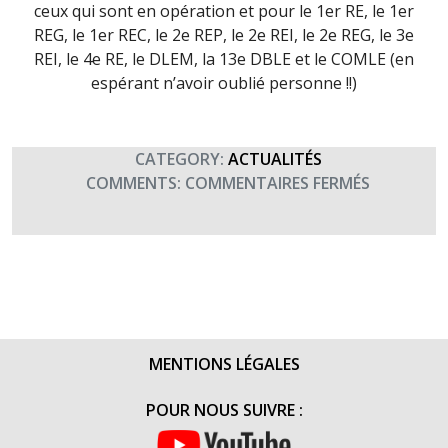
ceux qui sont en opération et pour le 1er RE, le 1er
REG, le 1er REC, le 2e REP, le 2e REI, le 2e REG, le 3e
REI, le 4e RE, le DLEM, la 13e DBLE et le COMLE (en
espérant n’avoir oublié personne !!)
CATEGORY:
ACTUALITÉS
SUR
COMMENTS:
COMMENTAIRES FERMÉS
SAINT
ANTOINE,
PATRON
DES
LÉGIONNA
(17
JANVIER
MENTIONS LÉGALES
2016)
POUR NOUS SUIVRE :