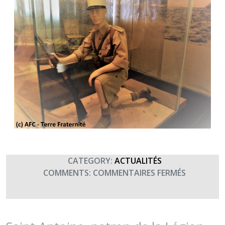
CATEGORY:
ACTUALITÉS
SUR
COMMENTS:
COMMENTAIRES FERMÉS
30
AVRIL
2019
: