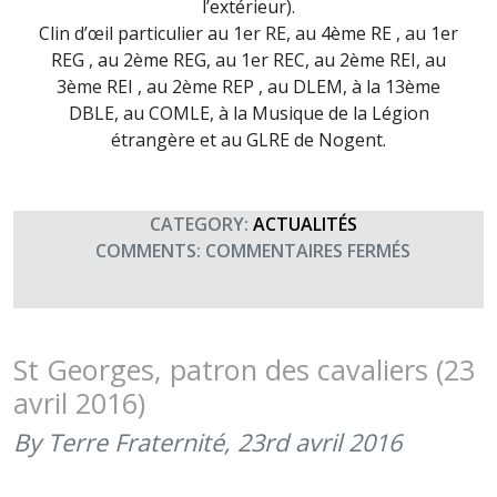
l’extérieur).
Clin d’œil particulier au 1er RE, au 4ème RE , au 1er
REG , au 2ème REG, au 1er REC, au 2ème REI, au
3ème REI , au 2ème REP , au DLEM, à la 13ème
DBLE, au COMLE, à la Musique de la Légion
étrangère et au GLRE de Nogent.
CATEGORY:
ACTUALITÉS
SUR
COMMENTS:
COMMENTAIRES FERMÉS
ANNIVERS
DE
CAMERON
–
St Georges, patron des cavaliers (23
FÊTE
avril 2016)
DE
LA
By Terre Fraternité,
23rd avril 2016
LÉGION
ÉTRANGÈ