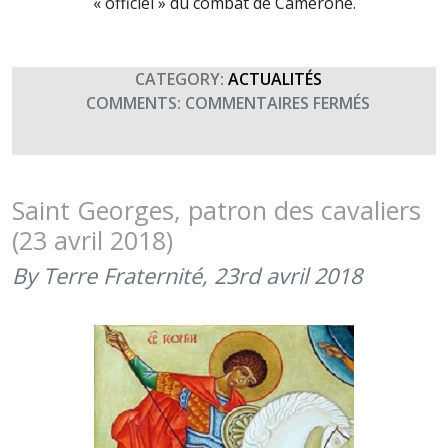
« officiel » du combat de Camerone.
CATEGORY:
ACTUALITÉS
SUR
COMMENTS:
COMMENTAIRES FERMÉS
CAMERON
FÊTE
DE
LA
Saint Georges, patron des cavaliers
LÉGION
(23 avril 2018)
(30
AVRIL
By Terre Fraternité,
23rd avril 2018
2018)