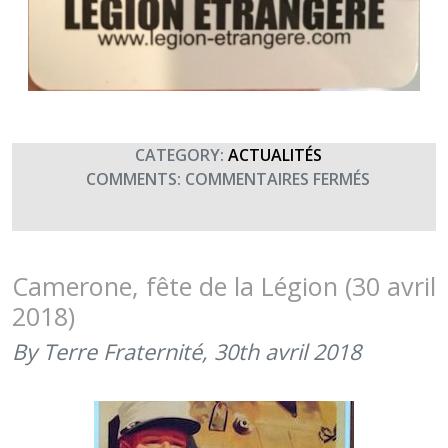
CATEGORY:
ACTUALITÉS
SUR
COMMENTS:
COMMENTAIRES FERMÉS
SAINT
ANTOINE,
PATRON
DE
Camerone, fête de la Légion (30 avril
LA
2018)
LÉGION
ÉTRANGÈ
By Terre Fraternité,
30th avril 2018
(17
JANVIER
2019)