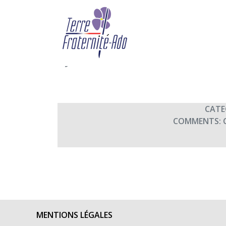
Concert de solidarité 
sécurité Est à Marly p
By Terre Fraternité,
23rd mai 
CATE
COMMENTS:
MENTIONS LÉGALES