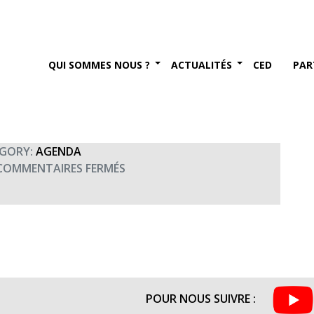
de la Zone de défense et de
rès de Metz (20h00)
QUI SOMMES NOUS ?
ACTUALITÉS
CED
PAR
2017
GORY:
AGENDA
SUR
COMMENTAIRES FERMÉS
CONCERT
DE
SOLIDARITÉ
DE
LA
ZONE
DE
POUR NOUS SUIVRE :
DÉFENSE