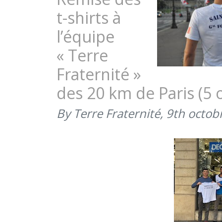
GÉNÉRAL
t-shirts à
FOURCADE
DE
l’équipe
L’ESM
« Terre
AUX
20
Fraternité »
KM
DE
des 20 km de Paris (5 
PARIS
SOUS
By Terre Fraternité,
9th octob
LES
COULEURS
DE
TERRE
FRATERNITÉ