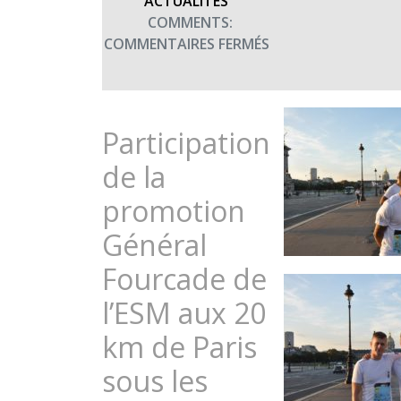
ACTUALITÉS
COMMENTS:
SUR
COMMENTAIRES FERMÉS
LA
PROMOTION
GÉNÉRAL
FOURCADE
Participation
DE
de la
L’ESM
COURT
promotion
AUX
Général
COULEURS
DE
Fourcade de
TERRE
FRATERNITÉ
l’ESM aux 20
(10
km de Paris
OCTOBRE
2018)
sous les