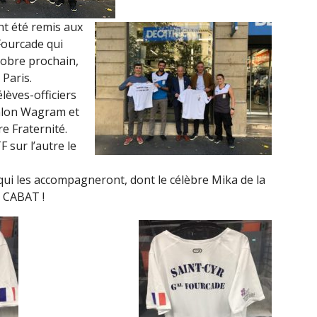
nt été remis aux
Fourcade qui
tobre prochain,
Paris.
lèves-officiers
thlon Wagram et
e Fraternité.
 sur l’autre le
ui les accompagneront, dont le célèbre Mika de la
CABAT !