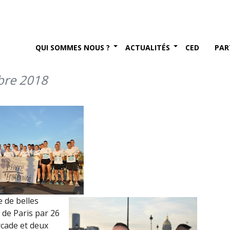
Fourcade de l’ESM court
Fraternité (10 octobre
QUI SOMMES NOUS ?
ACTUALITÉS
CED
PAR
bre 2018
e de belles
 de Paris par 26
cade et deux