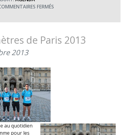
KM
SUR
COMMENTAIRES FERMÉS
DE
20
PARIS
KM
(5
DE
OCTOBRE
PARIS
ètres de Paris 2013
2018)
bre 2013
se au quotidien
omme pour les