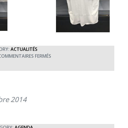
ORY:
ACTUALITÉS
SUR
COMMENTAIRES FERMÉS
REMISE
DES
T-
SHIRTS
À
L’ÉQUIPE
bre 2014
« TERRE
FRATERNITÉ »
DES
20
GORY:
AGENDA