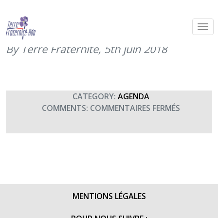
Assemblée générale de Terre
Fraternité
By Terre Fraternité,
5th juin 2018
CATEGORY:
AGENDA
SUR
COMMENTS:
COMMENTAIRES FERMÉS
ASSEMBLÉ
GÉNÉRALE
DE
TERRE
FRATERNI
MENTIONS LÉGALES