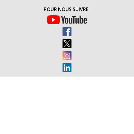
DE
POUR NOUS SUIVRE :
L’ARMÉE
DE
L’AIR
ORGANISÉ
PAR
LE
48ÈME
RT
(20H00)