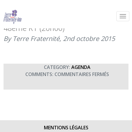
Match de rugby XV du Pacifique –
XV de l’armée de l’air organisé par le
48ème RT (20h00)
By Terre Fraternité,
2nd octobre 2015
CATEGORY:
AGENDA
SUR
COMMENTS:
COMMENTAIRES FERMÉS
MATCH
DE
RUGBY
XV
DU
PACIFIQUE
–
MENTIONS LÉGALES
XV