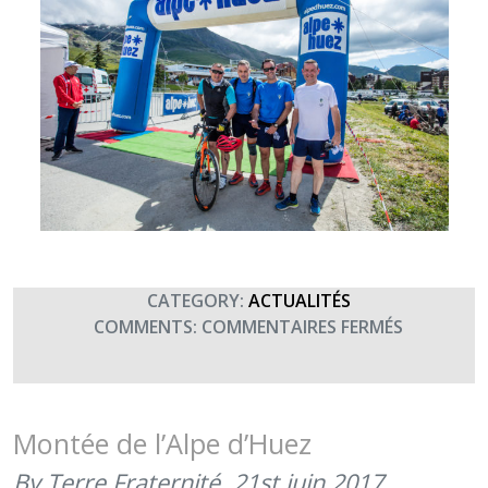
CATEGORY:
ACTUALITÉS
SUR
COMMENTS:
COMMENTAIRES FERMÉS
MONTÉE
DE
L’ALPE
D’HUEZ
Montée de l’Alpe d’Huez
AU
By Terre Fraternité,
21st juin 2017
PROFIT