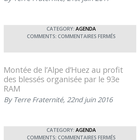
DE
TERRE
FRATERNI
(ACTIVITÉ
CATEGORY:
AGENDA
EN
SUR
COMMENTS:
COMMENTAIRES FERMÉS
JUIN
MONTÉE
2021)
DE
L’ALPE
D’HUEZ
Montée de l’Alpe d’Huez au profit
des blessés organisée par le 93e
RAM
By Terre Fraternité,
22nd juin 2016
CATEGORY:
AGENDA
SUR
COMMENTS:
COMMENTAIRES FERMÉS