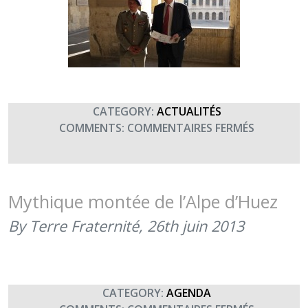
CATEGORY:
ACTUALITÉS
SUR
COMMENTS:
COMMENTAIRES FERMÉS
LE
93E
RAM
SOUTIENT
Mythique montée de l’Alpe d’Huez
TERRE
By Terre Fraternité,
26th juin 2013
FRATERNI
AVEC
LA
MONTÉE
DE
CATEGORY:
AGENDA