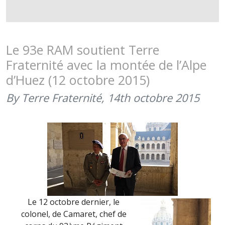
MONTÉE
DE
L’ALPE
D’HUEZ
Le 93e RAM soutient Terre
AU
Fraternité avec la montée de l’Alpe
PROFIT
d’Huez (12 octobre 2015)
DES
BLESSÉS
By Terre Fraternité,
14th octobre 2015
ORGANISÉ
PAR
LE
93E
RAM
Le 12 octobre dernier, le
colonel, de Camaret, chef de