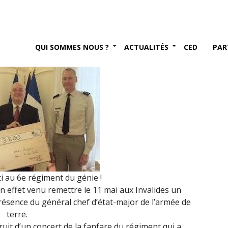
ai 2022)
2022
QUI SOMMES NOUS ?
ACTUALITÉS
CED
PAR
 au 6e régiment du génie !
n effet venu remettre le 11 mai aux Invalides un
résence du général chef d’état-major de l’armée de
terre.
it d’un concert de la fanfare du régiment qui a