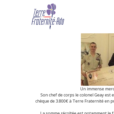
Merci au 6e RG ! (11 m
By Terre Fraternité,
14th mai 
Un immense merci
Son chef de corps le colonel Geay est e
chèque de 3.800€ à Terre Fraternité en p
La somme récoltée est notamment le fru