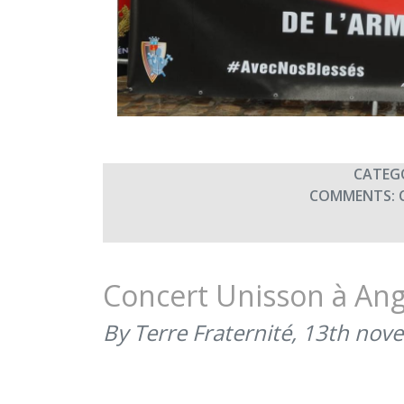
CATEG
COMMENTS:
Concert Unisson à An
By Terre Fraternité,
13th nov