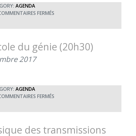
SAPEURS
GORY:
AGENDA
D’ANGERS
SUR
COMMENTAIRES FERMÉS
(JUIN
CONCERT
2021)
UNISSON
À
ANGERS
cole du génie (20h30)
embre 2017
GORY:
AGENDA
SUR
COMMENTAIRES FERMÉS
CONCERT
DE
NOËL
DE
ique des transmissions
L’ECOLE