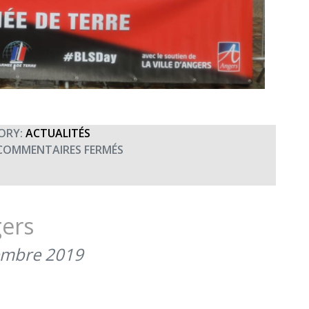
ORY:
ACTUALITÉS
SUR
COMMENTAIRES FERMÉS
JNBAT
–
RETOUR
SUR
gers
LES
DONS
embre 2019
–
MERCI
AUX