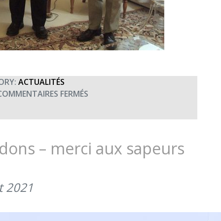
ORY:
ACTUALITÉS
SUR
COMMENTAIRES FERMÉS
MERCI
AU
6E
RG
 dons – merci aux sapeurs
!
(11
MAI
et 2021
2022)