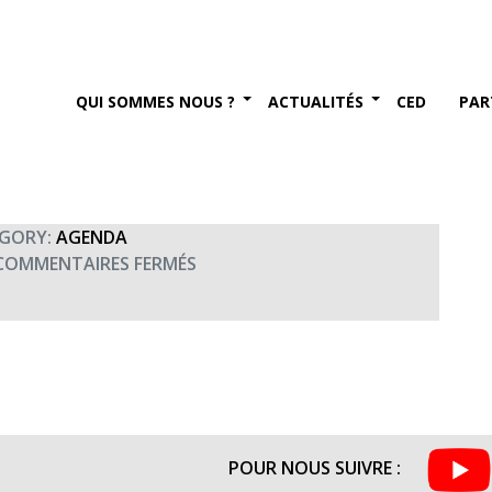
 de M. Philippe de
e-7 novembre)
QUI SOMMES NOUS ?
ACTUALITÉS
CED
PAR
bre 2017
GORY:
AGENDA
SUR
COMMENTAIRES FERMÉS
EXPOSITION
DE
TABLEAUX
DE
M.
PHILIPPE
DE
POUR NOUS SUIVRE :
LESTRANGE