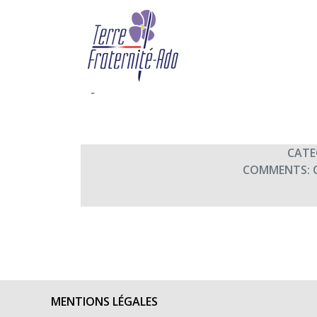
Exposition de tableaux
Lestrange (31 octobr
By Terre Fraternité,
31st octo
CATE
COMMENTS:
MENTIONS LÉGALES