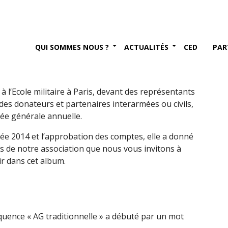
15 de Terre Fraternité (4
QUI SOMMES NOUS ?
ACTUALITÉS
CED
PAR
015
à l’Ecole militaire à Paris, devant des représentants
 des donateurs et partenaires interarmées ou civils,
ée générale annuelle.
née 2014 et l’approbation des comptes, elle a donné
ns de notre association que nous vous invitons à
r dans cet album.
quence « AG traditionnelle » a débuté par un mot