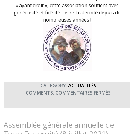
« ayant droit », cette association soutient avec
générosité et fidélité Terre Fraternité depuis de
nombreuses années !
CATEGORY:
ACTUALITÉS
SUR
COMMENTS:
COMMENTAIRES FERMÉS
TOUTES
NOS
EXCUSES
À
Assemblée générale annuelle de
L’ASSOCI
Terre Fraternité (8 juillet 2021)