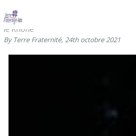
JNBAT – retour sur les dons – raid
« pour eux, avec eux » en canoë sur
le Rhône
By Terre Fraternité,
24th octobre 2021