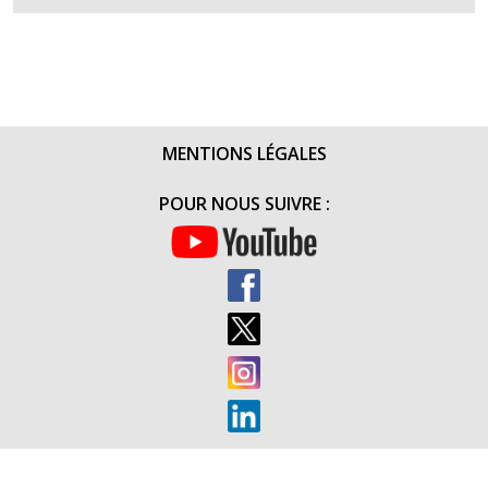
–
RETOUR
SUR
LES
DONS
–
MENTIONS LÉGALES
RAID
« POUR
POUR NOUS SUIVRE :
EUX,
AVEC
EUX »
EN
CANOË
SUR
LE
RHÔNE