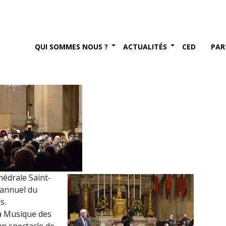
ur militaire de Paris pour
 2017)
QUI SOMMES NOUS ?
ACTUALITÉS
CED
PAR
er 2017
thédrale Saint-
 annuel du
s.
la Musique des