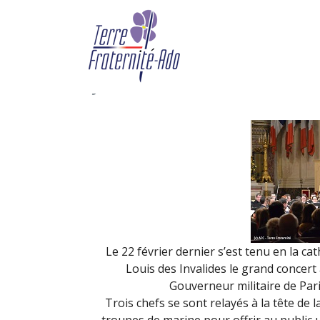
Le concert du Gouverne
les blessés (22 février
By Terre Fraternité,
27th févri
Le 22 février dernier s’est tenu en la ca
Louis des Invalides le grand concert
Gouverneur militaire de Pari
Trois chefs se sont relayés à la tête de 