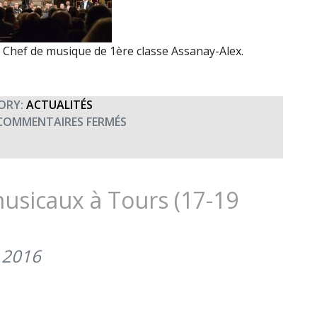
e Chef de musique de 1ère classe Assanay-Alex.
ORY:
ACTUALITÉS
SUR
COMMENTAIRES FERMÉS
LE
CONCERT
DU
GOUVERNEUR
 musicaux à Tours (17-19
MILITAIRE
DE
PARIS
 2016
POUR
LES
BLESSÉS
(22