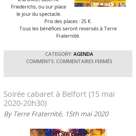
Friederichs, ou sur place
le jour du spectacle.
Prix des places : 25 €.
Tous les bénéfices seront reversés à Terre
Fraternité.
CATEGORY:
AGENDA
SUR
COMMENTS:
COMMENTAIRES FERMÉS
LE
PARADIS
DES
SOURCES
Soirée cabaret à Belfort (15 mai
FAIT
2020-20h30)
SON
SHOW
By Terre Fraternité,
15th mai 2020
POUR
TERRE
FRATERNI