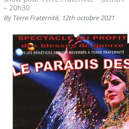
SOIRÉE
– 20h30
CABARET
À
By Terre Fraternité,
12th octobre 2021
BELFORT