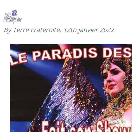
Rétrospective 2021 – OCTOBRE –
soirée cabaret à Belfort
By Terre Fraternité,
12th janvier 2022