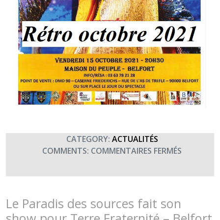
CATEGORY:
ACTUALITÉS
SUR
COMMENTS:
COMMENTAIRES FERMÉS
RÉTROSPE
2021
–
OCTOBRE
Le Paradis des sources fait son
–
show pour Terre Fraternité – Belfort