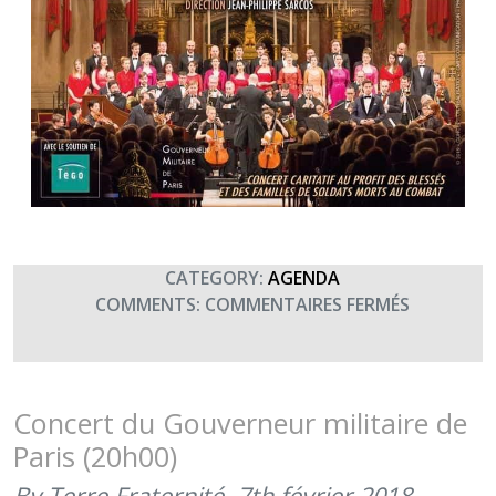
CATEGORY:
AGENDA
SUR
COMMENTS:
COMMENTAIRES FERMÉS
CONCERT
DU
GOUVERN
MILITAIRE
Concert du Gouverneur militaire de
DE
Paris (20h00)
PARIS
AUX
By Terre Fraternité,
7th février 2018