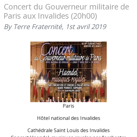
MILITAIRE
Concert du Gouverneur militaire de
DE
Paris aux Invalides (20h00)
PARIS
(3
By Terre Fraternité,
1st avril 2019
FÉVRIER
2022
À
19H30)
AUX
INVALIDES
Paris
Hôtel national des Invalides
Cathédrale Saint Louis des Invalides