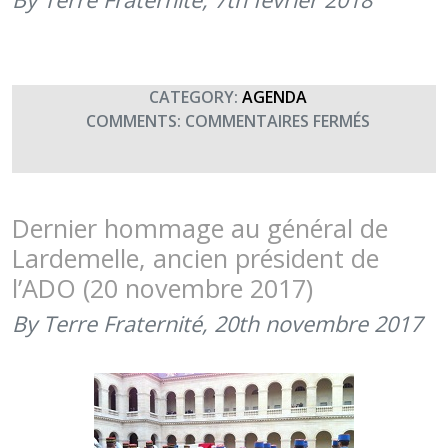
INVALIDES
(20H00)
CATEGORY:
AGENDA
SUR
COMMENTS:
COMMENTAIRES FERMÉS
CONCERT
DU
GOUVERN
MILITAIRE
Dernier hommage au général de
DE
Lardemelle, ancien président de
PARIS
l’ADO (20 novembre 2017)
(20H00)
By Terre Fraternité,
20th novembre 2017