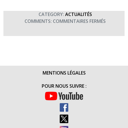
CATEGORY:
ACTUALITÉS
SUR
COMMENTS:
COMMENTAIRES FERMÉS
PORTRAI
DU
CCH
LINDA
DANS
TERRE
INFORMA
MENTIONS LÉGALES
MAGAZIN
POUR NOUS SUIVRE :