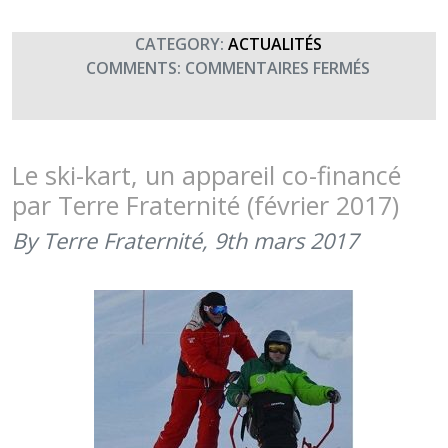
CATEGORY:
ACTUALITÉS
SUR
COMMENTS:
COMMENTAIRES FERMÉS
SIGNATUR
D’UNE
CONVENT
ENTRE
Le ski-kart, un appareil co-financé
LE
par Terre Fraternité (février 2017)
CERCLE
SPORTIF
By Terre Fraternité,
9th mars 2017
DE
L’INSTITU
NATIONA
DES
INVALIDES
ET
TERRE
FRATERNI