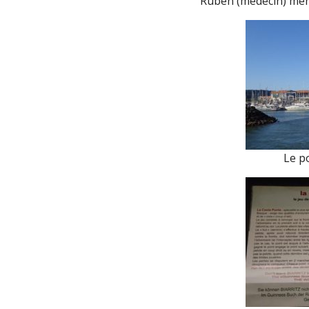
Ruben (médecin) mèn
Le p