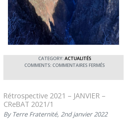
CATEGORY:
ACTUALITÉS
SUR
COMMENTS:
COMMENTAIRES FERMÉS
CREBAT
2022/01
–
1ÈRE
Rétrospective 2021 – JANVIER –
JOURNÉE
CReBAT 2021/1
(JANVIER
2022)
By Terre Fraternité,
2nd janvier 2022