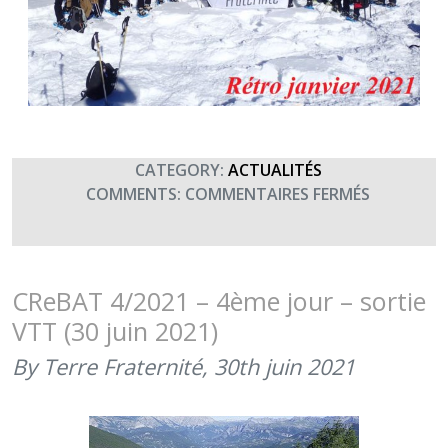
CATEGORY:
ACTUALITÉS
SUR
COMMENTS:
COMMENTAIRES FERMÉS
RÉTROSPE
2021
–
JANVIER
CReBAT 4/2021 – 4ème jour – sortie
–
VTT (30 juin 2021)
CREBAT
2021/1
By Terre Fraternité,
30th juin 2021