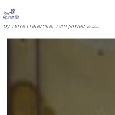
CReBAT 2022/1, retour sur la
deuxième journée (janvier 2022)
By Terre Fraternité,
19th janvier 2022