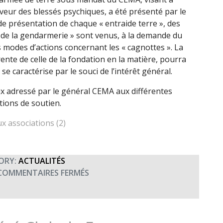
aveur des blessés psychiques, a été présenté par le
e présentation de chaque « entraide terre », des
 de la gendarmerie » sont venus, à la demande du
 modes d’actions concernant les « cagnottes ». La
rente de celle de la fondation en la matière, pourra
 caractérise par le souci de l’intérêt général.
ux adressé par le général CEMA aux différentes
tions de soutien.
x associations (2)
ORY:
ACTUALITÉS
SUR
COMMENTAIRES FERMÉS
RÉUNION
DES
ENTRAIDES
TERRE