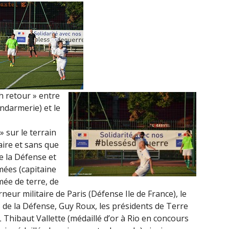
(18H00)
h retour » entre
endarmerie) et le
» sur le terrain
aire et sans que
de la Défense et
rmées (capitaine
rmée de terre, de
rneur militaire de Paris (Défense Ile de France), le
 de la Défense, Guy Roux, les présidents de Terre
L Thibaut Vallette (médaillé d’or à Rio en concours