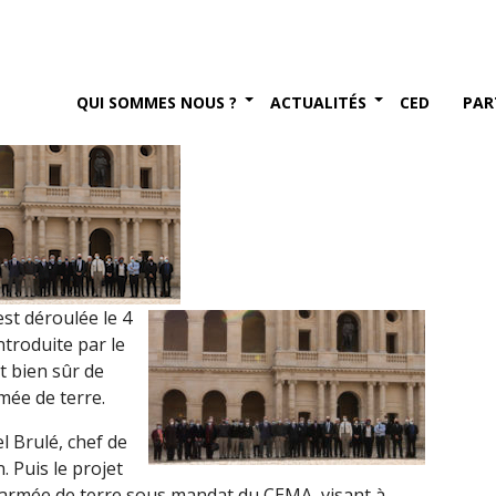
 Terre (4 mars 2021)
s 2021
QUI SOMMES NOUS ?
ACTUALITÉS
CED
PAR
est déroulée le 4
ntroduite par le
 bien sûr de
mée de terre.
l Brulé, chef de
. Puis le projet
l’armée de terre sous mandat du CEMA, visant à