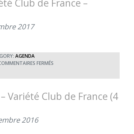
été Club de France –
(4
MARS
2021)
embre 2017
GORY:
AGENDA
SUR
COMMENTAIRES FERMÉS
MATCH
DE
FOOTBALL
VARIÉTÉ
– Variété Club de France (4
CLUB
DE
FRANCE
tembre 2016
–
ARMÉES