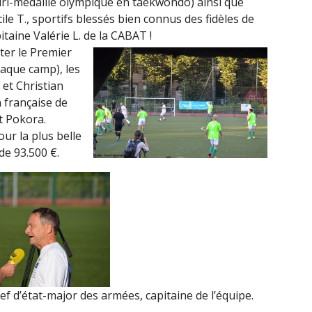
luri-médaillé olympique en taekwondo) ainsi que
cile T., sportifs blessés bien connus des fidèles de
itaine Valérie L. de la CABAT !
iter le Premier
haque camp), les
et Christian
 française de
t Pokora.
ur la plus belle
de 93.500 €.
hef d’état-major des armées, capitaine de l’équipe.