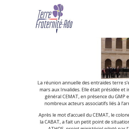
Réunion des entraides
By Terre Fraternité,
20th mar
La réunion annuelle des entraides terre s’
mars aux Invalides. Elle était présidée et i
général CEMAT, en présence du GMP et
nombreux acteurs associatifs liés à l’ar
Après le mot d’accueil du CEMAT, le colone
la CABAT, a fait un petit point de situation
ATHOS, projet ministériel piloté par 