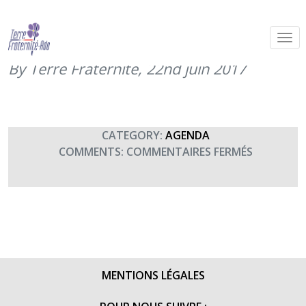
Concert au Grand Kursaal de
Besançon (22 juin 2017)
By Terre Fraternité,
22nd juin 2017
CATEGORY:
AGENDA
SUR
COMMENTS:
COMMENTAIRES FERMÉS
CONCERT
AU
GRAND
KURSAAL
DE
BESANÇO
(22
MENTIONS LÉGALES
JUIN
2017)