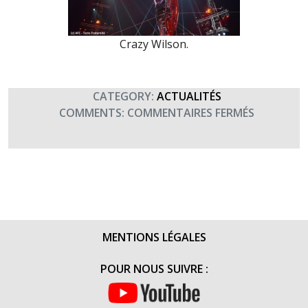
Crazy Wilson.
CATEGORY:
ACTUALITÉS
SUR
COMMENTS:
COMMENTAIRES FERMÉS
GALA
HANDICIR
AU
CIRQUE
PINDER
(7
JANVIER
MENTIONS LÉGALES
2016)
POUR NOUS SUIVRE :