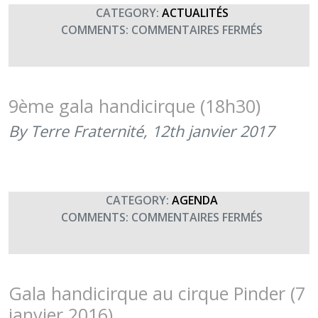
CATEGORY:
ACTUALITÉS
SUR
COMMENTS:
COMMENTAIRES FERMÉS
9ÈME
GALA
HANDICIR
(12
9ème gala handicirque (18h30)
JANVIER
By Terre Fraternité,
12th janvier 2017
2017)
CATEGORY:
AGENDA
SUR
COMMENTS:
COMMENTAIRES FERMÉS
9ÈME
GALA
HANDICIR
(18H30)
Gala handicirque au cirque Pinder (7
janvier 2016)