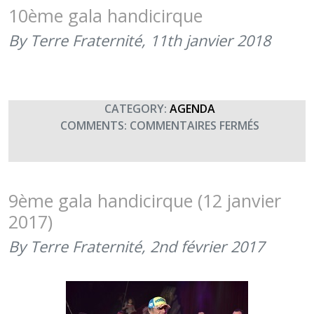
DE
10ème gala handicirque
L’ASSOCI
By Terre Fraternité,
11th janvier 2018
HANDICIR
(20
AVRIL
2018)
CATEGORY:
AGENDA
SUR
COMMENTS:
COMMENTAIRES FERMÉS
10ÈME
GALA
HANDICIR
9ème gala handicirque (12 janvier
2017)
By Terre Fraternité,
2nd février 2017