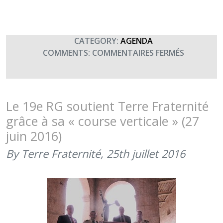
CATEGORY:
AGENDA
SUR
COMMENTS:
COMMENTAIRES FERMÉS
2ÈME
COURSE
VERTICAL
« A
Le 19e RG soutient Terre Fraternité
L’ASSAUT
grâce à sa « course verticale » (27
DE
juin 2016)
LA
CITADELLE
By Terre Fraternité,
25th juillet 2016
(2
ET
3
JUIN
2017)