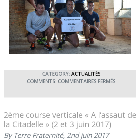
CATEGORY:
ACTUALITÉS
SUR
COMMENTS:
COMMENTAIRES FERMÉS
MERCI
AU
19E
RG
2ème course verticale « A l’assaut de
!
la Citadelle » (2 et 3 juin 2017)
By Terre Fraternité,
2nd juin 2017