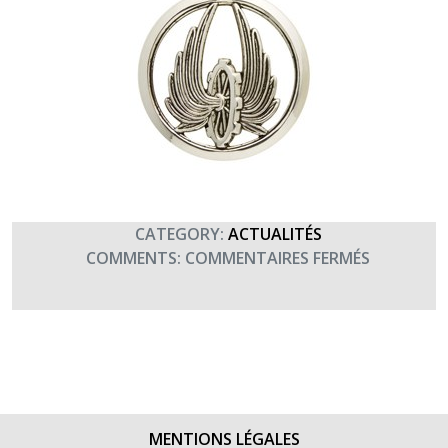
CATEGORY:
ACTUALITÉS
SUR
COMMENTS:
COMMENTAIRES FERMÉS
BON
ANNIVERS
À
L’ARME
DU
TRAIN
(26
MENTIONS LÉGALES