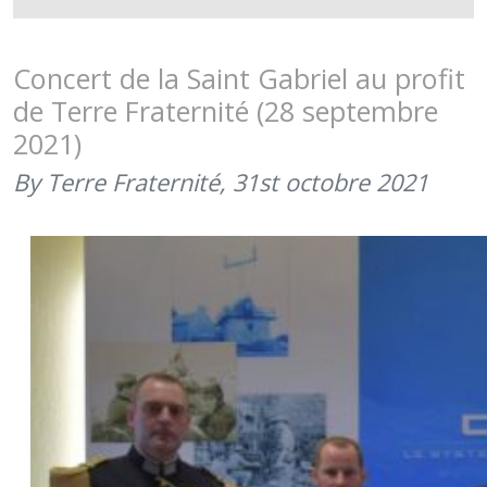
GABRIEL
TOUJOUR
MERCI
Concert de la Saint Gabriel au profit
AUX
de Terre Fraternité (28 septembre
CYCLISTES
2021)
DU
CFIM
By Terre Fraternité,
31st octobre 2021
DE
DIEUZE
!
(28
SEPTEMBR
2021)