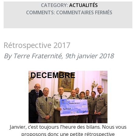
CATEGORY:
ACTUALITÉS
SUR
COMMENTS:
COMMENTAIRES FERMÉS
CONCERT
DE
LA
SAINT
Rétrospective 2017
GABRIEL
By Terre Fraternité,
9th janvier 2018
AU
PROFIT
DE
TERRE
FRATERNI
(28
SEPTEMBR
2021)
Janvier, c’est toujours l’heure des bilans. Nous vous
proposons donc une petite rétrospective