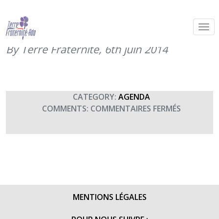
Relais du 6ème RG sur la Route de la
Libération
By Terre Fraternité,
6th juin 2014
CATEGORY:
AGENDA
SUR
COMMENTS:
COMMENTAIRES FERMÉS
RELAIS
DU
6ÈME
RG
SUR
LA
ROUTE
MENTIONS LÉGALES
DE
LA