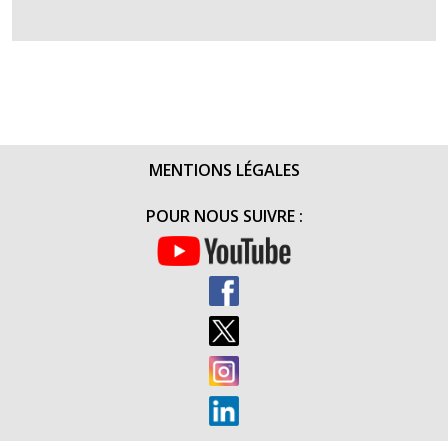
UN
SOUS-
OFFICIER,
BLESSÉ
DE
GUERRE,
MIS
MENTIONS LÉGALES
À
L’HONNE
POUR NOUS SUIVRE :
EN
JUIN
2015
(TIM
DE
MARS
2016)