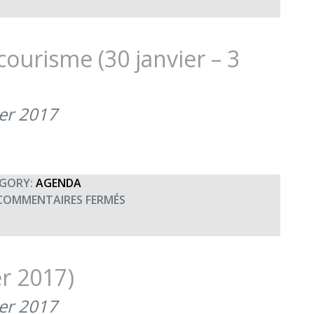
SKI-
KART,
UN
ourisme (30 janvier – 3
APPAREIL
CO-
FINANCÉ
ier 2017
PAR
TERRE
FRATERNITÉ
(FÉVRIER
2017)
GORY:
AGENDA
SUR
COMMENTAIRES FERMÉS
STAGE
MONITORAT
DE
SECOURISME
er 2017)
(30
JANVIER
ier 2017