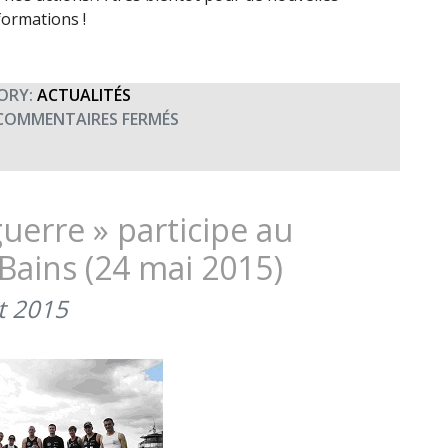
formations !
ORY:
ACTUALITÉS
SUR
COMMENTAIRES FERMÉS
LE
SAVIEZ-
VOUS
?
uerre » participe au
(JANVIER
-Bains (24 mai 2015)
2017)
et 2015