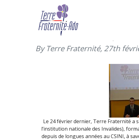
Signature d’une conven
sportif de l’Institution
Terre Fraternité (24 fé
By Terre Fraternité,
27th févri
Le 24 février dernier, Terre Fraternité a 
l’institution nationale des Invalides), for
depuis de longues années au CSINI, à savo