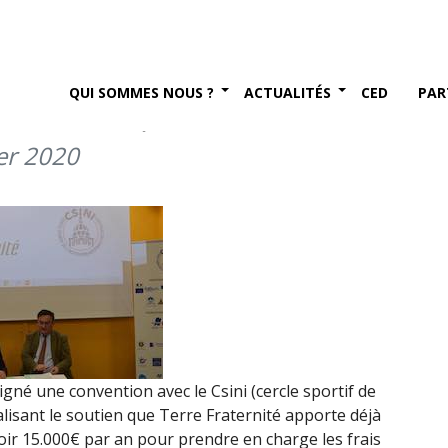
tion entre le Cercle
 nationale des invalides et
QUI SOMMES NOUS ?
ACTUALITÉS
CED
PAR
vrier 2020)
er 2020
signé une convention avec le Csini (cercle sportif de
malisant le soutien que Terre Fraternité apporte déjà
ir 15.000€ par an pour prendre en charge les frais