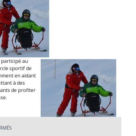
DES
INVALIDES
ET
TERRE
FRATERNITÉ
(24
FÉVRIER
2020)
 participé au
rcle sportif de
amment en aidant
ettant à des
nts de profiter
sse.
SUR
RMÉS
LE