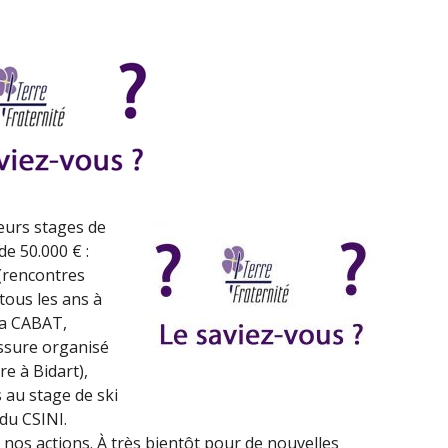
–
3
FÉVRIER
2017)
ieurs stages de
de 50.000 € :
 (rencontres
tous les ans à
la CABAT,
essure organisé
e à Bidart),
s au stage de ski
du CSINI.
 nos actions. À très bientôt pour de nouvelles