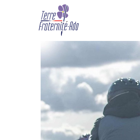
Rétrospective 2021 – JU
By Terre Fraternité,
7th janvi