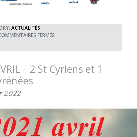
ORY:
ACTUALITÉS
SUR
COMMENTAIRES FERMÉS
RÉTROSPECTIVE
2021
–
JUIN
VRIL – 2 St Cyriens et 1
–
Pyrénées
LA
3
er 2022
V