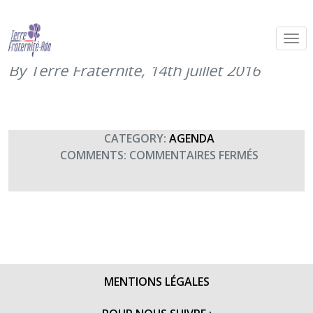
Don du sang aux Invalides – donnez
votre sang pour nos soldats
By Terre Fraternité,
14th juillet 2016
CATEGORY:
AGENDA
SUR
COMMENTS:
COMMENTAIRES FERMÉS
DON
DU
SANG
AUX
INVALIDES
–
DONNEZ
MENTIONS LÉGALES
VOTRE
SANG