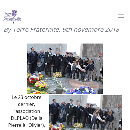
DLPLAO rend hommage à nos
morts (23 octobre 2018)
By Terre Fraternité,
9th novembre 2018
Le 23 octobre
dernier,
l’association
DLPLAO (De la
Pierre à l’Olivier),