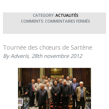
CATEGORY:
ACTUALITÉS
SUR
COMMENTS:
COMMENTAIRES FERMÉS
LA
DRHAT
ET
LES
Tournée des chœurs de Sartène
PETITS
By Adveris,
28th novembre 2012
CHANTEU
D’ASNIÈRE
SOUTIEN
TERRE
FRATERNI