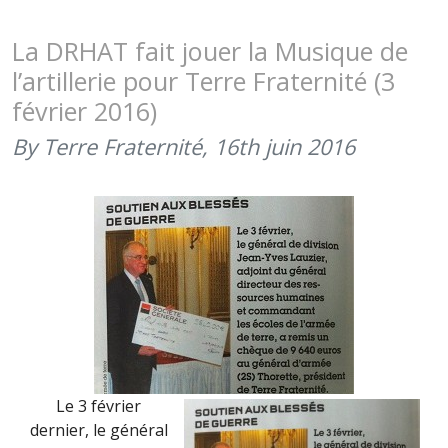
D’APÉRITI
MUSICAU
La DRHAT fait jouer la Musique de
À
l’artillerie pour Terre Fraternité (3
TOURS
février 2016)
(17-
19
By Terre Fraternité,
16th juin 2016
AOÛT)
(18H30-
20H30)
Le 3 février
dernier, le général