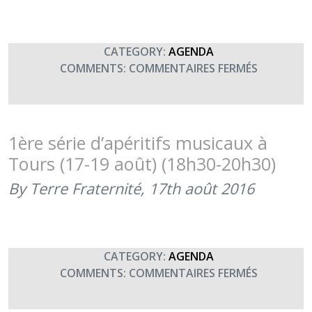
2
SEPTEMBR
(18H30-
CATEGORY:
AGENDA
20H30)
SUR
COMMENTS:
COMMENTAIRES FERMÉS
2ÈME
SÉRIE
D’APÉRITI
MUSICAU
1ère série d’apéritifs musicaux à
(24-
Tours (17-19 août) (18h30-20h30)
26
AOÛT
By Terre Fraternité,
17th août 2016
2016)
(18H30-
20H30)
CATEGORY:
AGENDA
SUR
COMMENTS:
COMMENTAIRES FERMÉS
1ÈRE
SÉRIE