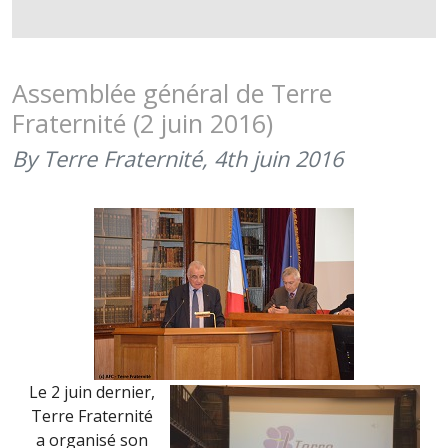
LA
DRHAT
FAIT
JOUER
Assemblée général de Terre
LA
Fraternité (2 juin 2016)
MUSIQUE
DE
By Terre Fraternité,
4th juin 2016
L’ARTILLER
POUR
TERRE
FRATERNI
(3
FÉVRIER
2016)
Le 2 juin dernier,
Terre Fraternité
a organisé son