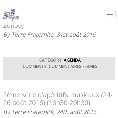
3ème série d’apéritifs musicaux à
Tours (31 août-2 septembre) (18h30-
20h30)
By Terre Fraternité,
31st août 2016
CATEGORY:
AGENDA
SUR
COMMENTS:
COMMENTAIRES FERMÉS
3ÈME
SÉRIE
D’APÉRITI
MUSICAU
2ème série d’apéritifs musicaux (24-
À
26 août 2016) (18h30-20h30)
TOURS
(31
By Terre Fraternité,
24th août 2016
AOÛT-