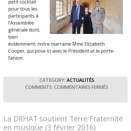
petit cocktail
pour tous les
participants à
l’Assemblée
générale dont,
bien
évidemment, notre marraine Mme Elizabeth
Cooper, qui pose ici avec le Président et le porte-
fanion.
CATEGORY:
ACTUALITÉS
SUR
COMMENTS:
COMMENTAIRES FERMÉS
ASSEMBLÉ
GÉNÉRAL
DE
TERRE
La DRHAT soutient Terre Fraternité
FRATERNI
en musique (3 février 2016)
(2