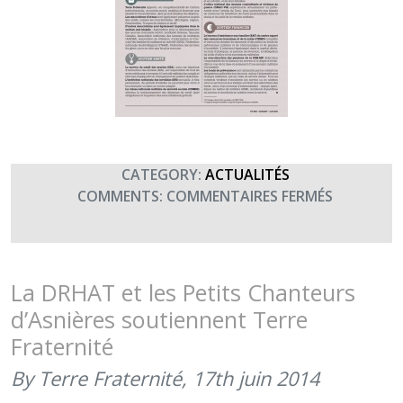
CATEGORY:
ACTUALITÉS
SUR
COMMENTS:
COMMENTAIRES FERMÉS
LE
« PARCOU
DU
BLESSÉ »
La DRHAT et les Petits Chanteurs
DANS
d’Asnières soutiennent Terre
LE
Fraternité
TIM
DE
By Terre Fraternité,
17th juin 2014
JUIN