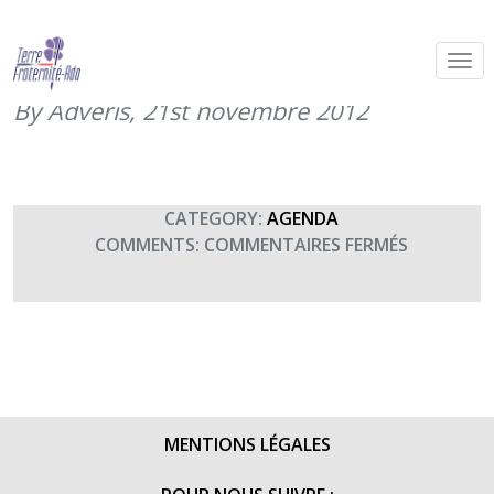
Remise de don dissolution BATLOG
voie sacrée à Ecrouves
By Adveris,
21st novembre 2012
CATEGORY:
AGENDA
SUR
COMMENTS:
COMMENTAIRES FERMÉS
REMISE
DE
DON
DISSOLUT
BATLOG
VOIE
SACRÉE
MENTIONS LÉGALES
À
ECROUVES