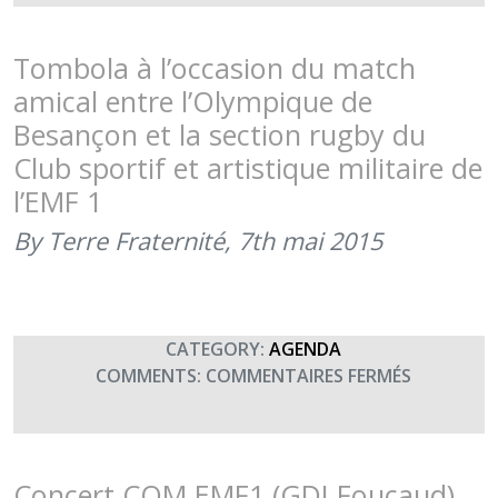
« LES
ARMÉES
DANS
Tombola à l’occasion du match
LA
amical entre l’Olympique de
CITÉ »,
Besançon et la section rugby du
BESANÇO
Club sportif et artistique militaire de
SOUTIENT
TERRE
l’EMF 1
FRATERNI
By Terre Fraternité,
7th mai 2015
(7
ET
8
OCTOBRE
2015)
CATEGORY:
AGENDA
SUR
COMMENTS:
COMMENTAIRES FERMÉS
TOMBOL
À
L’OCCASI
DU
Concert COM EMF1 (GDI Foucaud)