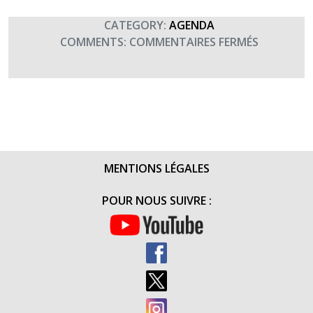
CATEGORY:
AGENDA
SUR
COMMENTS:
COMMENTAIRES FERMÉS
CONCERT
INITIÉ
PAR
LE
COMMAN
EMF1
(GDI
MENTIONS LÉGALES
FOUCAUD
MONTBÉL
POUR NOUS SUIVRE :