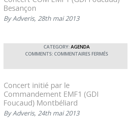
MATCH
Besançon
AMICAL
ENTRE
By Adveris,
28th mai 2013
L’OLYMPI
DE
BESANÇO
ET
CATEGORY:
AGENDA
LA
SUR
COMMENTS:
COMMENTAIRES FERMÉS
SECTION
CONCERT
RUGBY
COM
DU
EMF1
CLUB
(GDI
Concert initié par le
SPORTIF
FOUCAUD
Commandement EMF1 (GDI
ET
BESANÇO
Foucaud) Montbéliard
ARTISTIQ
MILITAIRE
By Adveris,
24th mai 2013
DE
L’EMF
1