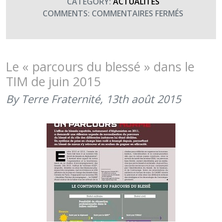
CATEGORY:
ACTUALITÉS
SUR
COMMENTS:
COMMENTAIRES FERMÉS
REMISE
DE
DON
DE
Le « parcours du blessé » dans le
LA
TIM de juin 2015
27ÈME
BIM
By Terre Fraternité,
13th août 2015
ET
DE
L’ENTRAID
MONTAG
(30
NOVEMBR
2015)