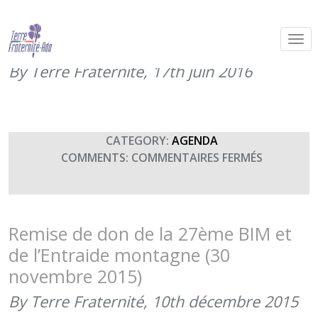
Concert de la Fanfare du 27e
Bataillon de chasseurs alpins
By Terre Fraternité,
17th juin 2016
CATEGORY:
AGENDA
SUR
COMMENTS:
COMMENTAIRES FERMÉS
CONCERT
DE
LA
FANFARE
Remise de don de la 27ème BIM et
DU
de l’Entraide montagne (30
27E
novembre 2015)
BATAILLO
DE
By Terre Fraternité,
10th décembre 2015
CHASSEU