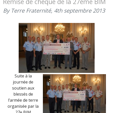
Remise de chèque de la 27ème BIM
DANS
By Terre Fraternité,
4th septembre 2013
LE
TIM
DE
JUIN
2015
Suite à la
journée de
soutien aux
blessés de
l’armée de terre
organisée par la
27e BIM