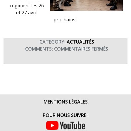
régiment les 26
et 27 avril
prochains !
CATEGORY:
ACTUALITÉS
SUR
COMMENTS:
COMMENTAIRES FERMÉS
L’ESCADR
DE
CIRCULAT
DU
515°
RT
SOUTIENT
MENTIONS LÉGALES
TERRE
FRATERNI
POUR NOUS SUIVRE :