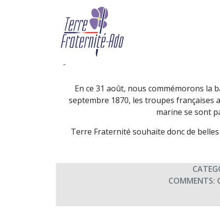
Bazeilles – fête des t
2017)
By Terre Fraternité,
31st août
En ce 31 août, nous commémorons la bat
septembre 1870, les troupes françaises a
marine se sont pa
Terre Fraternité souhaite donc de belles
CATEG
COMMENTS: