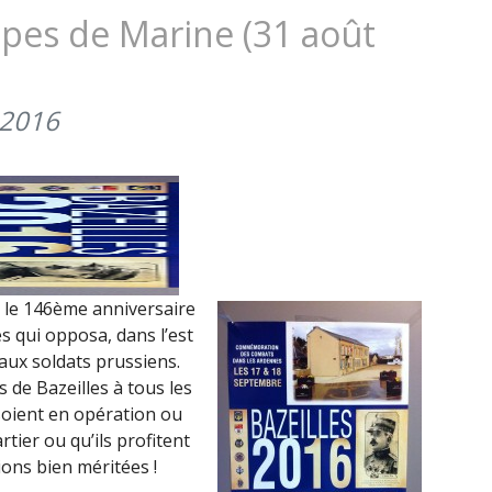
DES
oupes de Marine (31 août
TROUPES
DE
MARINE
 2016
(31
AOÛT
2017)
 le 146ème anniversaire
s qui opposa, dans l’est
aux soldats prussiens.
 de Bazeilles à tous les
soient en opération ou
rtier ou qu’ils profitent
ons bien méritées !