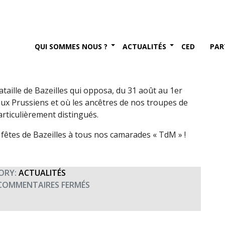
roupes de marine (31 août
QUI SOMMES NOUS ?
ACTUALITÉS
CED
PAR
 2017
aille de Bazeilles qui opposa, du 31 août au 1er
ux Prussiens et où les ancêtres de nos troupes de
rticulièrement distingués.
 fêtes de Bazeilles à tous nos camarades « TdM » !
ORY:
ACTUALITÉS
SUR
COMMENTAIRES FERMÉS
BAZEILLES
–
FÊTE