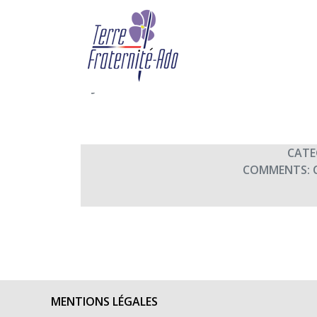
Concert Fado et Flame
Club Pau Béarn (20h30
By Terre Fraternité,
13th mai 
CATE
COMMENTS:
MENTIONS LÉGALES