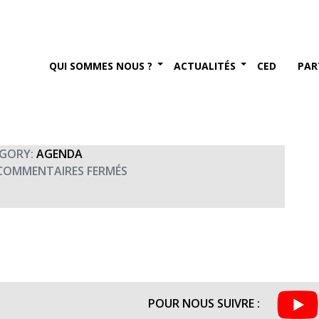
nco organisé par le Rotary
)
QUI SOMMES NOUS ?
ACTUALITÉS
CED
PAR
2017
GORY:
AGENDA
SUR
COMMENTAIRES FERMÉS
CONCERT
FADO
ET
FLAMENCO
ORGANISÉ
PAR
LE
POUR NOUS SUIVRE :
ROTARY