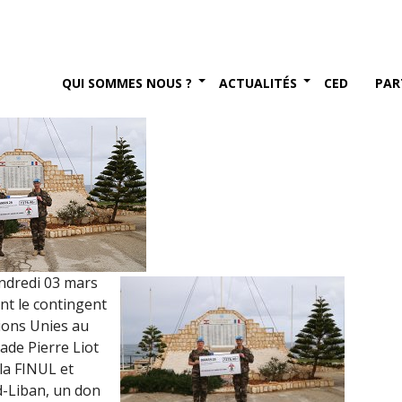
s 2017)
 2017
QUI SOMMES NOUS ?
ACTUALITÉS
CED
PAR
endredi 03 mars
nt le contingent
tions Unies au
ade Pierre Liot
la FINUL et
d-Liban, un don