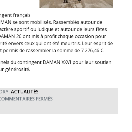
ngent français
DAMAN se sont mobilisés. Rassemblés autour de
ctère sportif ou ludique et autour de leurs fêtes
DAMAN 26 ont mis à profit chaque occasion pour
rité envers ceux qui ont été meurtris. Leur esprit de
t permis de rassembler la somme de 7 276,46 €.
onnels du contingent DAMAN XXVI pour leur soutien
eur générosité.
ORY:
ACTUALITÉS
SUR
COMMENTAIRES FERMÉS
DON
DAMAN
XXVI
(MARS