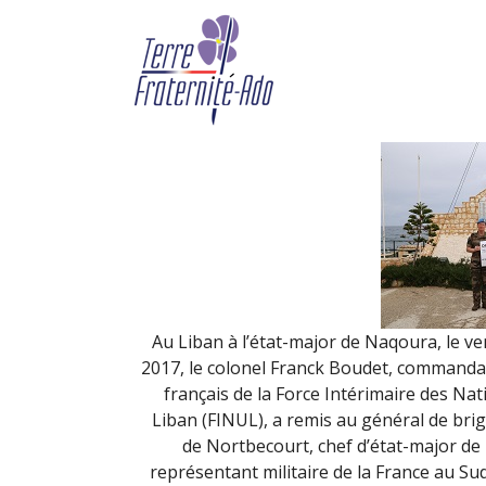
Don DAMAN XXVI (mar
By Terre Fraternité,
10th avril
Au Liban à l’état-major de Naqoura, le v
2017, le colonel Franck Boudet, commanda
français de la Force Intérimaire des Na
Liban (FINUL), a remis au général de brig
de Nortbecourt, chef d’état-major de 
représentant militaire de la France au Su