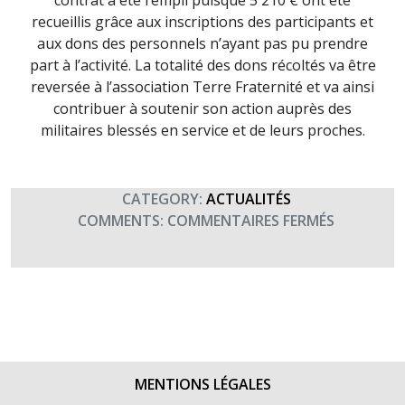
contrat a été rempli puisque 5 210 € ont été
recueillis grâce aux inscriptions des participants et
aux dons des personnels n’ayant pas pu prendre
part à l’activité. La totalité des dons récoltés va être
reversée à l’association Terre Fraternité et va ainsi
contribuer à soutenir son action auprès des
militaires blessés en service et de leurs proches.
CATEGORY:
ACTUALITÉS
SUR
COMMENTS:
COMMENTAIRES FERMÉS
LA
FORCE
LICORNE
NAGE
AU
PROFIT
DES
MENTIONS LÉGALES
BLESSÉS