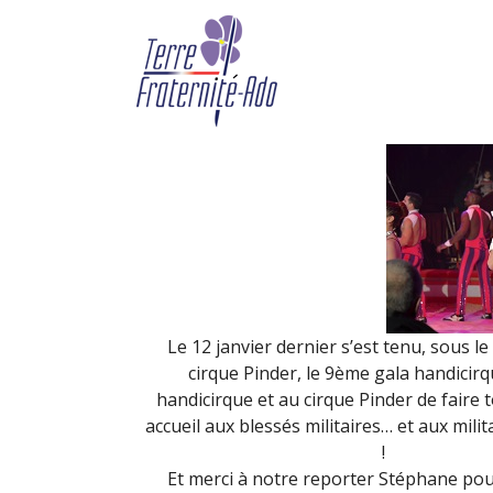
9ème gala handicirque 
By Terre Fraternité,
2nd févri
Le 12 janvier dernier s’est tenu, sous l
cirque Pinder, le 9ème gala handicirq
handicirque et au cirque Pinder de faire 
accueil aux blessés militaires… et aux mili
!
Et merci à notre reporter Stéphane pour