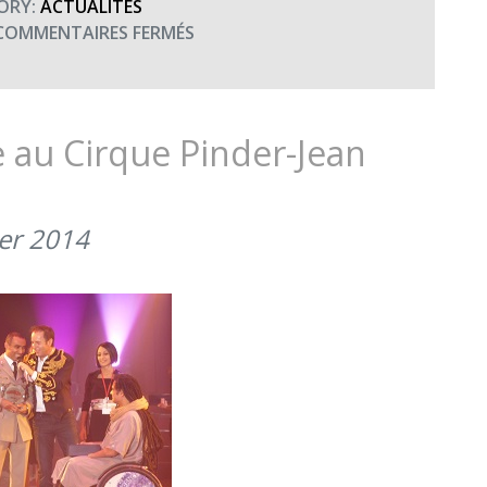
ORY:
ACTUALITÉS
SUR
COMMENTAIRES FERMÉS
9ÈME
GALA
HANDICIRQUE
(12
 au Cirque Pinder-Jean
JANVIER
2017)
ier 2014