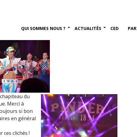
(12 janvier 2017)
er 2017
QUI SOMMES NOUS ?
ACTUALITÉS
CED
PAR
e chapiteau du
ue. Merci à
toujours si bon
taires en général
 ces clichés !