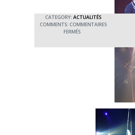
CATEGORY:
ACTUALITÉS
COMMENTS:
COMMENTAIRES
SUR
FERMÉS
6ÈME
GALA
HANDICIRQUE
AU
CIRQUE
PINDER-
JEAN
RICHARD