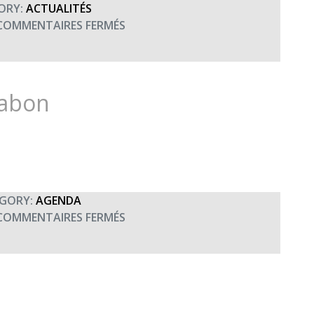
ORY:
ACTUALITÉS
SUR
COMMENTAIRES FERMÉS
JNBAT
–
RETOUR
SUR
Gabon
LES
DONS
–
MERCI
AU
6E
GORY:
AGENDA
BIMA
SUR
COMMENTAIRES FERMÉS
CONCERT
ORGANISÉ
AU
GABON