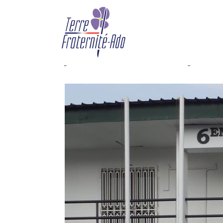
Rétrospective 2021 – 
du 6e BIMa
By Terre Fraternité,
3rd janvi