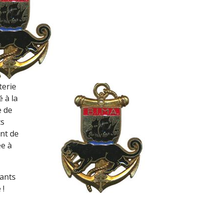
terie
 à la
e de
ts
nt de
ée à
pants
 !