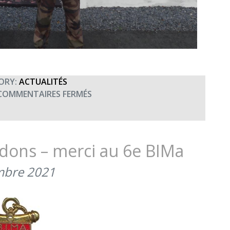
ORY:
ACTUALITÉS
SUR
COMMENTAIRES FERMÉS
RÉTROSPECTIVE
2021
–
FEVRIER
 dons – merci au 6e BIMa
–
REMISE
mbre 2021
DE
CHÈQUE
DU
6E
BIMA