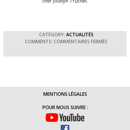
chef Jocelyn Truchet.
CATEGORY:
ACTUALITÉS
SUR
COMMENTS:
COMMENTAIRES FERMÉS
MALGRÉ
L’ANNULA
DU
CONCERT
DE
NOVEMBR
LA
MENTIONS LÉGALES
3ÈME
BLB
POUR NOUS SUIVRE :
SOUTIENT
TERRE
FRATERNI