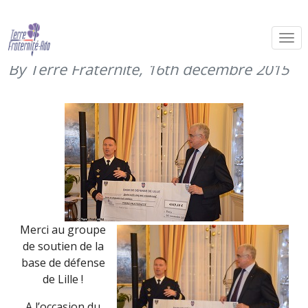
Remise de chèque du GSBdD de Lille
(30 novembre 2015)
By Terre Fraternité,
16th décembre 2015
Merci au groupe
de soutien de la
base de défense
de Lille !
A l’occasion du