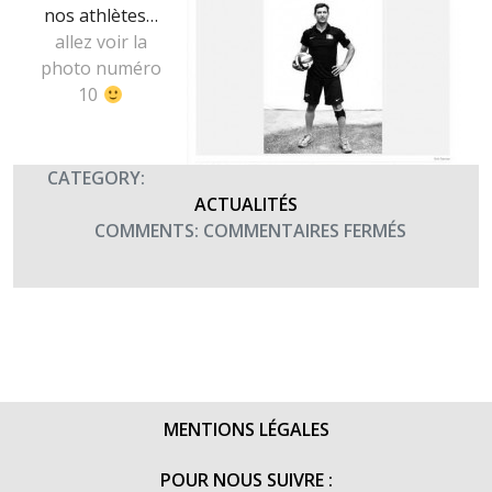
nos athlètes…
allez voir la
photo numéro
10
CATEGORY:
ACTUALITÉS
SUR
COMMENTS:
COMMENTAIRES FERMÉS
QUAND
TIME
MAGAZIN
MET
UN
DE
NOS
MENTIONS LÉGALES
ATHLÈTES
DES
POUR NOUS SUIVRE :