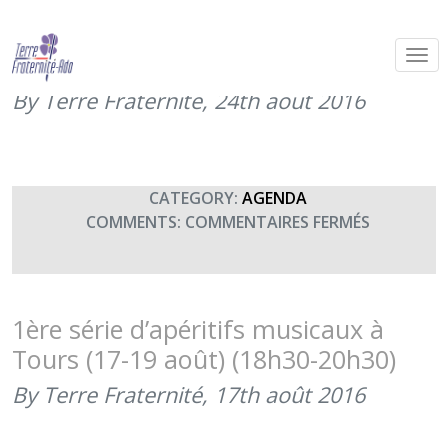
2ème série d’apéritifs musicaux (24-
26 août 2016) (18h30-20h30)
By Terre Fraternité,
24th août 2016
CATEGORY:
AGENDA
SUR
COMMENTS:
COMMENTAIRES FERMÉS
2ÈME
SÉRIE
D’APÉRITI
MUSICAU
1ère série d’apéritifs musicaux à
(24-
Tours (17-19 août) (18h30-20h30)
26
AOÛT
By Terre Fraternité,
17th août 2016
2016)
(18H30-